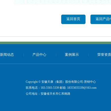
返回首页
返回产品
新闻动态
产品中心
案例展示
荣誉资
|
|
|
Copyright © 安徽天康（集团）股份有限公司-营销中心
联系电话：183-5503-5339 邮箱: 18355035339@163.com
公司地址：安徽省天长市仁和南路