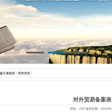
徽天康集团
>
荣誉资质
>
对外贸易备案表
浏览：3543 发布日期：2018-09-