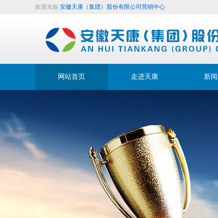
欢迎光临
安徽天康（集团）股份有限公司营销中心
网站首页
走进天康
新闻