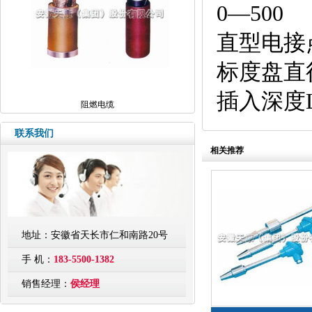
0—500
直型电接
标度盘直径
插入深度L(mm
阻燃电缆
联系我们
相关推荐
地址：安徽省天长市仁和南路20号
手 机：
183-5500-1382
销售经理：
侯经理