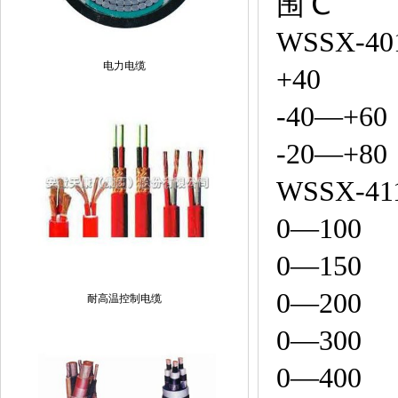
围℃
WSSX-
电力电缆
+40
-40—+60
-20—+80
WSS
0—100
0—150
0—200
耐高温控制电缆
0—300
0—400