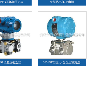
/YBFN不锈钢压力表
炉壁热电偶,热电阻
51DP型差压变送器
3351GP型压力(含负压)变送器