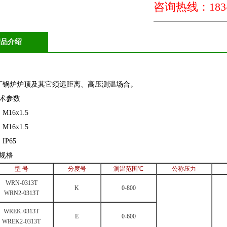
咨询热线：183-5
产品介绍
厂锅炉炉顶及其它须远距离、高压测温场合。
技术参数
16x1.5
16x1.5
P65
规格
型 号
分度号
测温范围℃
公称压力
WRN-0313T
K
0-800
WRN2-0313T
WREK-0313T
E
0-600
WREK2-0313T