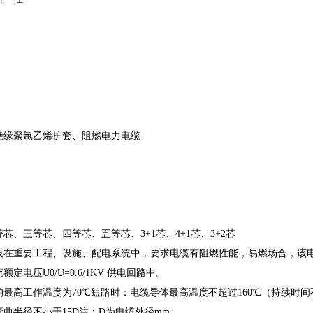
绝缘聚氯乙烯护套、阻燃电力电缆
芯、三等芯、四等芯、五等芯、3+1芯、4+1芯、3+2芯
设在重要工程、设施、配电系统中，要求电缆有阻燃性能，易燃场合，该
定电压U0/U=0.6/1KV 供电回路中。
最高工作温度为70℃短路时：电缆导体最高温度不超过160℃（持续时间
曲半径不小于15D注：D为电缆外径mm。