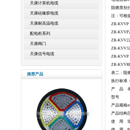
天康计算机电缆
阻燃类别分
天康硅橡胶电缆
注：可根
天康耐高温电缆
ZR-KVVP
ZR-KVVP
配电柜系列
ZR-KVV2
天康阀门
ZR-KVV3
天康信号电缆
ZR-KVVP
ZR-KVVR
表二：阻
推荐产品
执行标准：GB 
产 品 
型号
产品规格m
产品结构
使 用 
使 用 