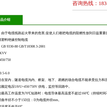
咨询热线：183-5
产品介绍
：由于电缆线路起火带来的危害,促使人们都把电缆的阻燃性放到日益重要的位
燃塑料绝缘控制电缆
9330-88 GB/T18308.3-2001
-KVV
50/750
5-6.0
设在室内，隧道电缆沟内、桥架、地下、易燃的场合电缆不能承受拉力和
额定电压U0/U=450/750V 供电，监控等回路中。
最高工作温度为70℃短路时：电缆导体最高温度不超过160℃（持续时间
曲半径不小于15D注：D为电缆外径mm。
时温度不低于0℃