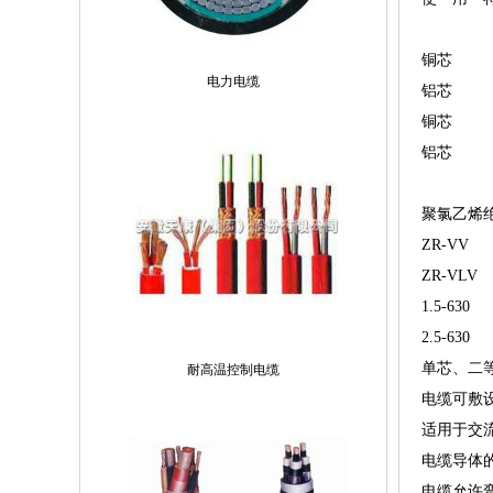
铜芯
电力电缆
铝芯
铜芯
铝芯
聚氯乙烯
ZR-VV
ZR-VLV
1.5-630
2.5-630
单芯、二等
耐高温控制电缆
电缆可敷
适用于交流额
电缆导体的
电缆允许弯