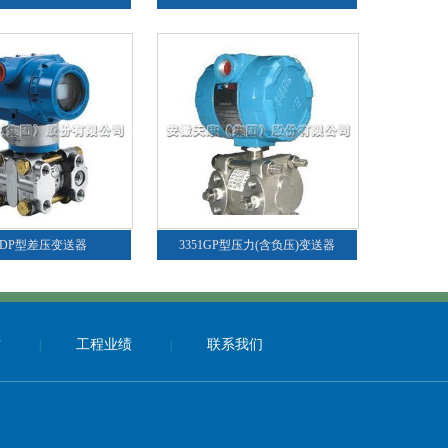
51DP型差压变送器
3351GP型压力(含负压)变送器
质
工程业绩
联系我们
|
|