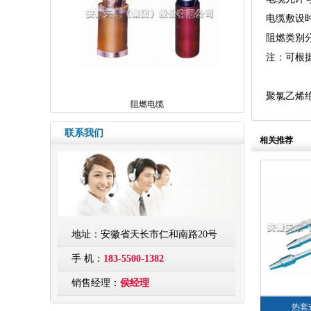
电缆敷设
阻燃类别分
注：可根
聚氯乙烯
阻燃电缆
联系我们
相关推荐
地址：安徽省天长市仁和南路20号
手 机：
183-5500-1382
销售经理：
侯经理
热套