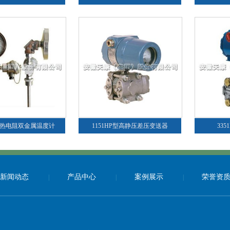
/热电阻双金属温度计
1151HP型高静压差压变送器
33
新闻动态
产品中心
案例展示
荣誉资
|
|
|