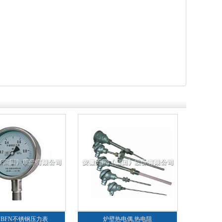
/YBFN不锈钢压力表
炉壁热电偶,热电阻