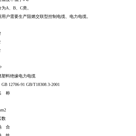
为A、B、C类。
据用户需要生产阻燃交联型控制电缆、电力电缆。
2
2
2
P
燃塑料绝缘电力电缆
12706-91 GB/T18308.3-2001
名 称
m2
芯数
场 合
特 性